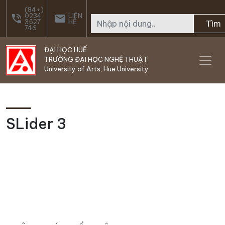
Skip to main content
(84+)
0234
LIÊN
phone_in_talk
email
3527
HỆ
Tìm
746
ĐẠI HỌC HUẾ
TRƯỜNG ĐẠI HỌC NGHỆ THUẬT
University of Arts, Hue University
SLider 3