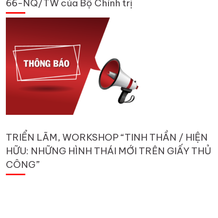
66-NQ/TW của Bộ Chính trị
TRIỂN LÃM, WORKSHOP “TINH THẦN / HIỆN
HỮU: NHỮNG HÌNH THÁI MỚI TRÊN GIẤY THỦ
CÔNG”