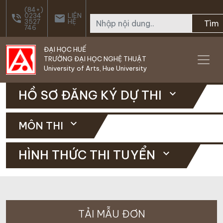
Skip to main content
(84+)
0234
LIÊN
phone_in_talk
email
3527
HỆ
Tìm
746
ĐẠI HỌC HUẾ
TRƯỜNG ĐẠI HỌC NGHỆ THUẬT
University of Arts, Hue University
HỒ SƠ ĐĂNG KÝ DỰ THI
expand_more
expand_more
MÔN THI
HÌNH THỨC THI TUYỂN
expand_more
TẢI MẪU ĐƠN