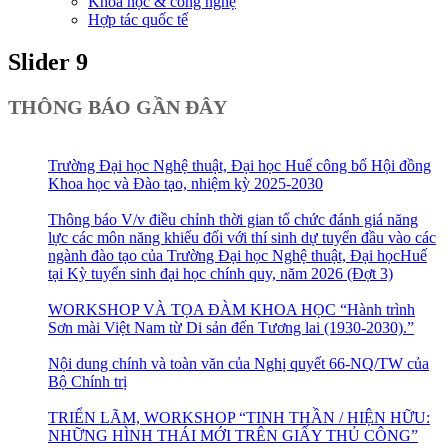
Khoa học & công nghệ
Hợp tác quốc tế
Slider 9
THÔNG BÁO GẦN ĐÂY
Trường Đại học Nghệ thuật, Đại học Huế công bố Hội đồng
Khoa học và Đào tạo, nhiệm kỳ 2025-2030
Thông báo V/v điều chỉnh thời gian tổ chức đánh giá năng
lực các môn năng khiếu đối với thí sinh dự tuyển đầu vào các
ngành đào tạo của Trường Đại học Nghệ thuật, Đại họcHuế
tại Kỳ tuyển sinh đại học chính quy, năm 2026 (Đợt 3)
WORKSHOP VÀ TỌA ĐÀM KHOA HỌC “Hành trình
Sơn mài Việt Nam từ Di sản đến Tương lai (1930-2030).”
Nội dung chính và toàn văn của Nghị quyết 66-NQ/TW của
Bộ Chính trị
TRIỂN LÃM, WORKSHOP “TINH THẦN / HIỆN HỮU:
NHỮNG HÌNH THÁI MỚI TRÊN GIẤY THỦ CÔNG”