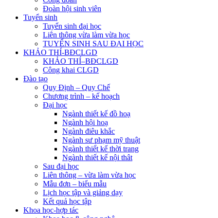
Đoàn hội sinh viên
Tuyển sinh
Tuyển sinh đại học
Liên thông vừa làm vừa học
TUYỂN SINH SAU ĐẠI HỌC
KHẢO THÍ-BĐCLGD
KHẢO THÍ–BĐCLGD
Công khai CLGD
Đào tạo
Quy Định – Quy Chế
Chương trình – kế hoạch
Đại học
Ngành thiết kế đồ hoạ
Ngành hội hoạ
Ngành điêu khắc
Ngành sư phạm mỹ thuật
Ngành thiết kế thời trang
Ngành thiết kế nội thât
Sau đại học
Liên thông – vừa làm vừa học
Mẫu đơn – biểu mẫu
Lịch học tập và giảng dạy
Kết quả học tập
Khoa học-hợp tác