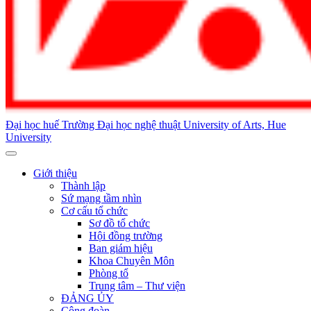
Đại học huế
Trường Đại học nghệ thuật
University of Arts, Hue
University
Giới thiệu
Thành lập
Sứ mạng tầm nhìn
Cơ cấu tổ chức
Sơ đồ tổ chức
Hội đồng trường
Ban giám hiệu
Khoa Chuyên Môn
Phòng tổ
Trung tâm – Thư viện
ĐẢNG ỦY
Công đoàn