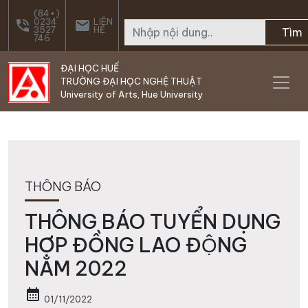
Skip to main content
(84+)
0234
LIÊN
phone_in_talk
email
3527
HỆ
Tìm
746
ĐẠI HỌC HUẾ
TRƯỜNG ĐẠI HỌC NGHỆ THUẬT
University of Arts, Hue University
THÔNG BÁO
THÔNG BÁO TUYỂN DỤNG
HỢP ĐỒNG LAO ĐỘNG
NĂM 2022
calendar_month
01/11/2022