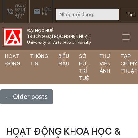
Skip to main content
(84+)
0234
LIÊN
phone_in_talk
email
3527
HỆ
Tìm
746
ĐẠI HỌC HUẾ
TRƯỜNG ĐẠI HỌC NGHỆ THUẬT
University of Arts, Hue University
HOẠT
THÔNG
BIỂU
SỞ
THƯ
TẠP
ĐỘNG
TIN
MẪU
HỮU
VIỆN
CHÍ MỸ
TRÍ
ẢNH
THUẬT
TUỆ
←
Older posts
HOẠT ĐỘNG KHOA HỌC &