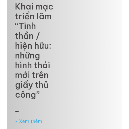
Khai mạc
triển lãm
“Tinh
thần /
hiện hữu:
những
hình thái
mới trên
giấy thủ
công”
.…
+ Xem thêm