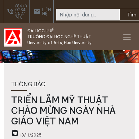
Skip to main content
(84+)
0234
LIÊN
phone_in_talk
email
3527
HỆ
Tìm
746
ĐẠI HỌC HUẾ
TRƯỜNG ĐẠI HỌC NGHỆ THUẬT
University of Arts, Hue University
THÔNG BÁO
TRIỂN LÃM MỸ THUẬT
CHÀO MỪNG NGÀY NHÀ
GIÁO VIỆT NAM
calendar_month
18/11/2025