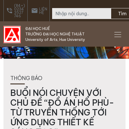
Skip to main content
(84+)
0234
LIÊN
phone_in_talk
email
3527
HỆ
Tìm
746
ĐẠI HỌC HUẾ
TRƯỜNG ĐẠI HỌC NGHỆ THUẬT
University of Arts, Hue University
THÔNG BÁO
BUỔI NÓI CHUYỆN VỚI
CHỦ ĐỀ “ĐỒ ÁN HỔ PHÙ-
TỪ TRUYỀN THỐNG TỚI
ỨNG DỤNG THIẾT KẾ