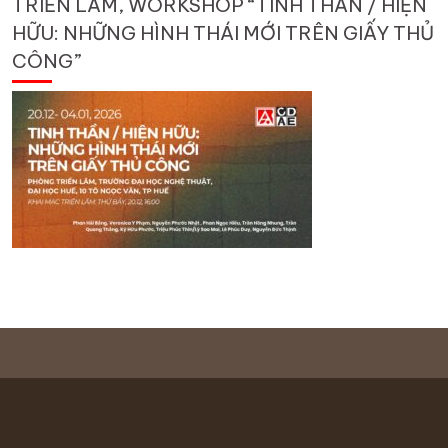
TRIỂN LÃM, WORKSHOP “TINH THẦN / HIỆN
HỮU: NHỮNG HÌNH THÁI MỚI TRÊN GIẤY THỦ
CÔNG”