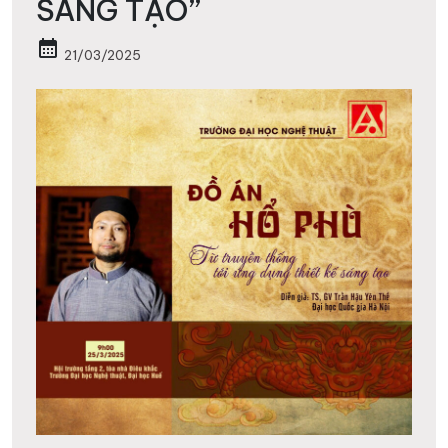
SÁNG TẠO”
calendar_month
21/03/2025