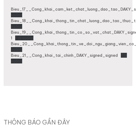
Bieu_17__Cong_khai_cam_ket_chat_luong_dao_tao_DAKY_si
xuống
Bieu_18__Cong_khai_thong_tin_chat_luong_dao_tao_thuc_t
xuống
Bieu_19__Cong_khai_thong_tin_co_so_vat_chat_DAKY_signe
1
Tải xuống
Bieu_20__Cong_khai_thong_tin_ve_doi_ngu_giang_vien_co_
xuống
Bieu_21__Cong_khai_tai_chinh_DAKY_signed_signed
Tải
xuống
THÔNG BÁO GẦN ĐÂY