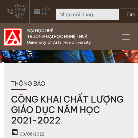
Skip to main content
(84+)
0234
LIÊN
phone_in_talk
email
3527
HỆ
Tìm
746
ĐẠI HỌC HUẾ
TRƯỜNG ĐẠI HỌC NGHỆ THUẬT
University of Arts, Hue University
THÔNG BÁO
CÔNG KHAI CHẤT LƯỢNG
GIÁO DỤC NĂM HỌC
2021-2022
calendar_month
03/08/2022