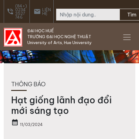
Skip to main content
(84+)
0234
LIÊN
phone_in_talk
email
3527
HỆ
Tìm
746
ĐẠI HỌC HUẾ
TRƯỜNG ĐẠI HỌC NGHỆ THUẬT
University of Arts, Hue University
THÔNG BÁO
Hạt giống lãnh đạo đổi
mới sáng tạo
calendar_month
11/03/2024
.