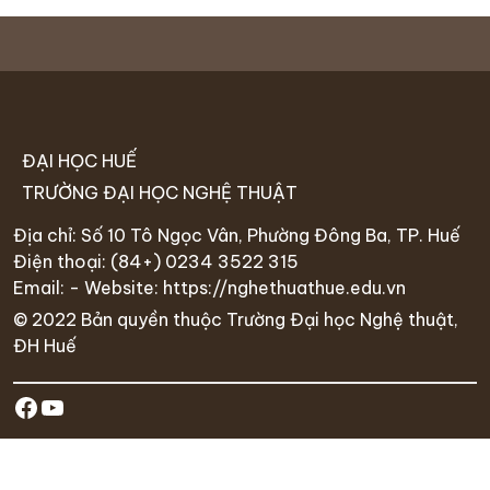
ĐẠI HỌC HUẾ
TRƯỜNG ĐẠI HỌC NGHỆ THUẬT
Địa chỉ: Số 10 Tô Ngọc Vân, Phường Đông Ba, TP. Huế
Điện thoại:
(84+) 0234 35
22 315
Email: - Website:
https://nghethuathue.edu.vn
© 2022 Bản quyền thuộc Trường Đại học Nghệ thuật,
ĐH Huế
https://www.facebook.com/hufa.ed
Youtube