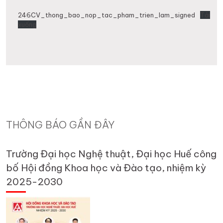
246CV_thong_bao_nop_tac_pham_trien_lam_signed
Tải
xuống
THÔNG BÁO GẦN ĐÂY
Trường Đại học Nghệ thuật, Đại học Huế công
bố Hội đồng Khoa học và Đào tạo, nhiệm kỳ
2025-2030