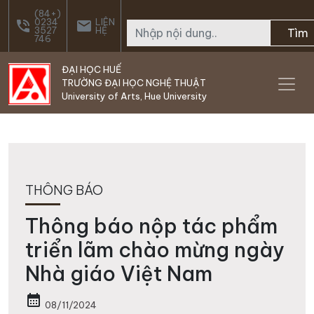
Skip to main content
(84+)
0234
LIÊN
phone_in_talk
email
3527
HỆ
Tìm
746
ĐẠI HỌC HUẾ
TRƯỜNG ĐẠI HỌC NGHỆ THUẬT
University of Arts, Hue University
THÔNG BÁO
Thông báo nộp tác phẩm
triển lãm chào mừng ngày
Nhà giáo Việt Nam
calendar_month
08/11/2024