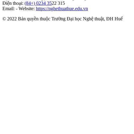
Điện thoại:
(84+) 0234 35
22 315
Email: - Website:
https://nghethuathue.edu.vn
© 2022 Bản quyền thuộc Trường Đại học Nghệ thuật, ĐH Huế
https://www.facebook.com/hufa.edu.vn
Youtube