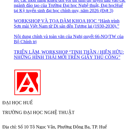
lực các môn năng khiếu đối với thí sinh dự tuyển đầu vào các
ngành đào tạo của Trường Đại học Nghệ thuật, Đại họcHuế
tại Kỳ tuyển sinh đại học chính quy, năm 2026 (Đợt 3)
WORKSHOP VÀ TỌA ĐÀM KHOA HỌC “Hành trình
Sơn mài Việt Nam từ Di sản đến Tương lai (1930-2030).”
Nội dung chính và toàn văn của Nghị quyết 66-NQ/TW của
Bộ Chính trị
TRIỂN LÃM, WORKSHOP “TINH THẦN / HIỆN HỮU:
NHỮNG HÌNH THÁI MỚI TRÊN GIẤY THỦ CÔNG”
ĐẠI HỌC HUẾ
TRƯỜNG ĐẠI HỌC NGHỆ THUẬT
Địa chỉ: Số 10 Tô Ngọc Vân, Phường Đông Ba, TP. Huế