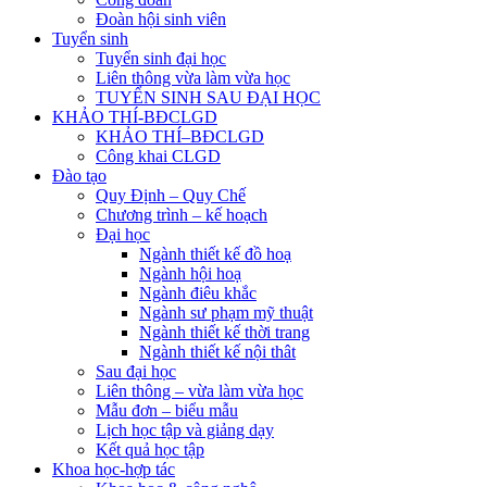
Đoàn hội sinh viên
Tuyển sinh
Tuyển sinh đại học
Liên thông vừa làm vừa học
TUYỂN SINH SAU ĐẠI HỌC
KHẢO THÍ-BĐCLGD
KHẢO THÍ–BĐCLGD
Công khai CLGD
Đào tạo
Quy Định – Quy Chế
Chương trình – kế hoạch
Đại học
Ngành thiết kế đồ hoạ
Ngành hội hoạ
Ngành điêu khắc
Ngành sư phạm mỹ thuật
Ngành thiết kế thời trang
Ngành thiết kế nội thât
Sau đại học
Liên thông – vừa làm vừa học
Mẫu đơn – biểu mẫu
Lịch học tập và giảng dạy
Kết quả học tập
Khoa học-hợp tác