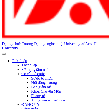
Đại học huế
Trường Đại học nghệ thuật
University of Arts, Hue
University
Giới thiệu
Thành lập
Sứ mạng tầm nhìn
Cơ cấu tổ chức
Sơ đồ tổ chức
Hội đồng trường
Ban giám hiệu
Khoa Chuyên Môn
Phòng tổ
Trung tâm – Thư viện
ĐẢNG ỦY
Công đoàn