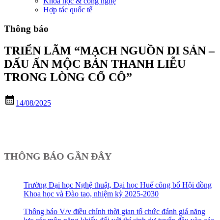
Khoa học & công nghệ
Hợp tác quốc tế
Thông báo
TRIỂN LÃM “MẠCH NGUỒN DI SẢN –
DẤU ẤN MỘC BẢN THANH LIỄU
TRONG LÒNG CỐ CÔ”
calendar_month
14/08/2025
THÔNG BÁO GẦN ĐÂY
Trường Đại học Nghệ thuật, Đại học Huế công bố Hội đồng
Khoa học và Đào tạo, nhiệm kỳ 2025-2030
Thông báo V/v điều chỉnh thời gian tổ chức đánh giá năng