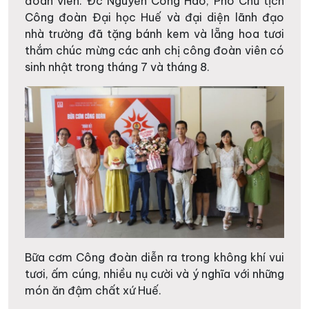
đoàn viên. Đc Nguyễn Công Hào, Phó Chủ tịch
Công đoàn Đại học Huế và đại diện lãnh đạo
nhà trường đã tặng bánh kem và lẵng hoa tươi
thắm chúc mừng các anh chị công đoàn viên có
sinh nhật trong tháng 7 và tháng 8.
Bữa cơm Công đoàn diễn ra trong không khí vui
tươi, ấm cúng, nhiều nụ cười và ý nghĩa với những
món ăn đậm chất xứ Huế.