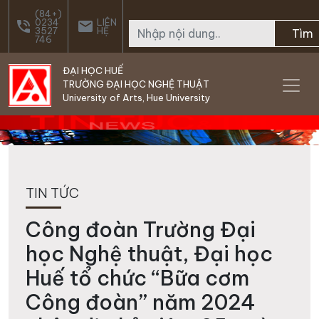
Skip to main content
(84+)
0234
LIÊN
phone_in_talk
email
3527
HỆ
Tìm
746
ĐẠI HỌC HUẾ
TRƯỜNG ĐẠI HỌC NGHỆ THUẬT
University of Arts, Hue University
TIN TỨC
Công đoàn Trường Đại
học Nghệ thuật, Đại học
Huế tổ chức “Bữa cơm
Công đoàn” năm 2024