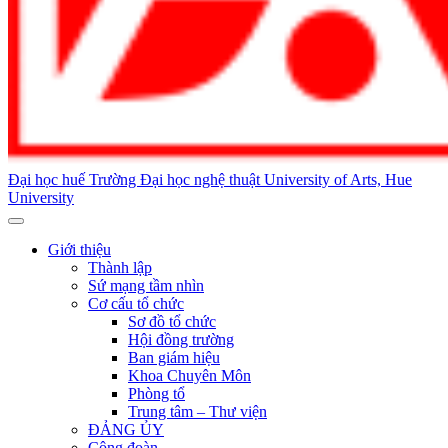
Đại học huế
Trường Đại học nghệ thuật
University of Arts, Hue
University
Giới thiệu
Thành lập
Sứ mạng tầm nhìn
Cơ cấu tổ chức
Sơ đồ tổ chức
Hội đồng trường
Ban giám hiệu
Khoa Chuyên Môn
Phòng tổ
Trung tâm – Thư viện
ĐẢNG ỦY
Công đoàn