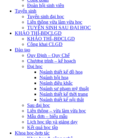
Đoàn hội sinh viên
Tuyển sinh
Tuyển sinh đại học
Liên thông vừa làm vừa học
TUYỂN SINH SAU ĐẠI HỌC
KHẢO THÍ-BĐCLGD
KHẢO THÍ–BĐCLGD
Công khai CLGD
Đào tạo
Quy Định – Quy Chế
Chương trình – kế hoạch
Đại học
Ngành thiết kế đồ hoạ
Ngành hội hoạ
Ngành điêu khắc
Ngành sư phạm mỹ thuật
Ngành thiết kế thời trang
Ngành thiết kế nội thât
Sau đại học
Liên thông – vừa làm vừa học
Mẫu đơn – biểu mẫu
Lịch học tập và giảng dạy
Kết quả học tập
Khoa học-hợp tác