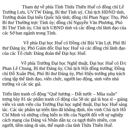
Tham dự về phía Tỉnh Thừa Thiên Huế có đồng chí Lê
Trường Lưu, UVTW Đảng, Bí thư Tỉnh uỷ, Chủ tịch HĐND tỉnh,
Trưởng đoàn Đại biểu Quốc hội tỉnh; đồng chí Phan Ngọc Thọ, Phó
Bí thư Thường trực Tỉnh ủy; đồng chí Nguyễn Văn Phương, Phó
Bí Thư Tỉnh ủy, Chủ tịch UBND tỉnh và các đồng chí lãnh đạo của
các Sở ban ngành trong Tỉnh.
Về phía Đại học Huế có Đồng chí Bùi Văn Lợi, Phó Bí
thư Đảng ủy, Phó Giám đốc Đại học Huế và các đồng chí lãnh đạo
của các Tổ chức Đảng đoàn thể Đại học Huế.
Về phía Trường Đại học Nghệ thuật, Đại học Huế có Đ/c
Phan Lê Chung, Bí thư Đảng ủy, Chủ tịch Hội đồng trường; Đồng
chí Đỗ Xuân Phú, Phó Bí thư Đảng ủy, Phó Hiệu trưởng phụ trách
cùng tập thể lãnh đạo, viên chức, người lao động, sinh viên nhà
trường và các tác giả.
Triển lãm tranh cổ động “Quê hương – Đất nước – Mùa xuân”
trưng bày 81 tác phẩm tranh cổ động của 58 tác giả là họa sĩ – giảng
viên và sinh viên của Trường Đại học nghệ thuật, Đại học Huế sáng
tác. Các tác phẩm tại triển lãm đã khẳng định, tôn vinh Chủ tịch Hồ
Chí Minh và những cống hiến to lớn của Người đối với sự nghiệp
cách mạng của Đảng và Nhân dân ta; ca ngợi thiên nhiên, con
người, tiềm năng di sản, thế mạnh của tỉnh Thừa Thiên Huế.