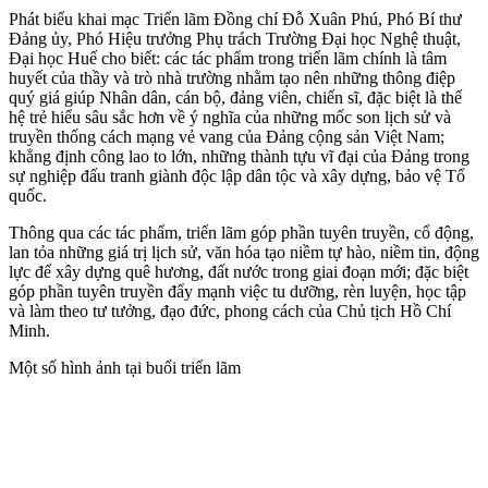
Phát biểu khai mạc Triển lãm Đồng chí Đỗ Xuân Phú, Phó Bí thư
Đảng ủy, Phó Hiệu trưởng Phụ trách Trường Đại học Nghệ thuật,
Đại học Huế cho biết: các tác phẩm trong triển lãm chính là tâm
huyết của thầy và trò nhà trường nhằm tạo nên những thông điệp
quý giá giúp Nhân dân, cán bộ, đảng viên, chiến sĩ, đặc biệt là thế
hệ trẻ hiểu sâu sắc hơn về ý nghĩa của những mốc son lịch sử và
truyền thống cách mạng vẻ vang của Đảng cộng sản Việt Nam;
khẳng định công lao to lớn, những thành tựu vĩ đại của Đảng trong
sự nghiệp đấu tranh giành độc lập dân tộc và xây dựng, bảo vệ Tổ
quốc.
Thông qua các tác phẩm, triển lãm góp phần tuyên truyền, cổ động,
lan tỏa những giá trị lịch sử, văn hóa tạo niềm tự hào, niềm tin, động
lực để xây dựng quê hương, đất nước trong giai đoạn mới; đặc biệt
góp phần tuyên truyền đẩy mạnh việc tu dưỡng, rèn luyện, học tập
và làm theo tư tưởng, đạo đức, phong cách của Chủ tịch Hồ Chí
Minh.
Một số hình ảnh tại buổi triển lãm