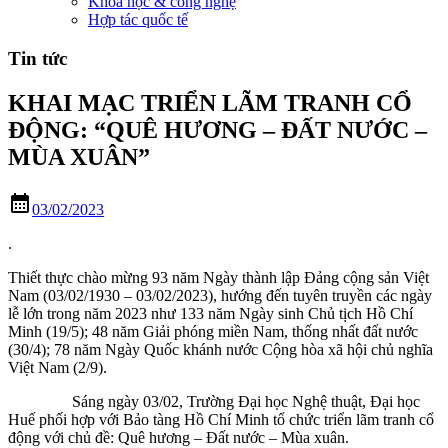
Khoa học & công nghệ
Hợp tác quốc tế
Tin tức
KHAI MẠC TRIỂN LÃM TRANH CỔ
ĐỘNG: “QUÊ HƯƠNG – ĐẤT NƯỚC –
MÙA XUÂN”
calendar_month
03/02/2023
.
Thiết thực chào mừng 93 năm Ngày thành lập Đảng cộng sản Việt
Nam (03/02/1930 – 03/02/2023), hướng đến tuyên truyền các ngày
lễ lớn trong năm 2023 như 133 năm Ngày sinh Chủ tịch Hồ Chí
Minh (19/5); 48 năm Giải phóng miền Nam, thống nhất đất nước
(30/4); 78 năm Ngày Quốc khánh nước Cộng hòa xã hội chủ nghĩa
Việt Nam (2/9).
Sáng ngày 03/02, Trường Đại học Nghệ thuật, Đại học
Huế phối hợp với Bảo tàng Hồ Chí Minh tổ chức triển lãm tranh cổ
động với chủ đề: Quê hương – Đất nước – Mùa xuân.