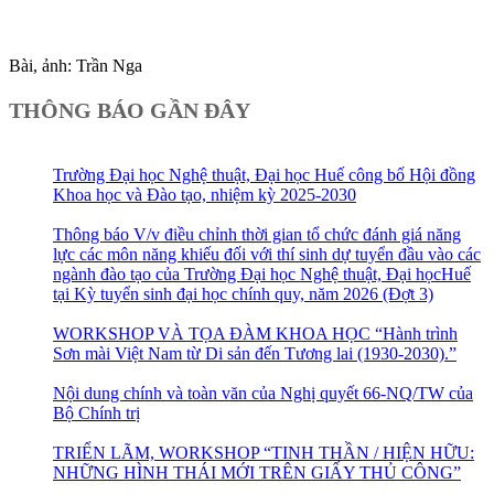
Bài, ảnh: Trần Nga
THÔNG BÁO GẦN ĐÂY
Trường Đại học Nghệ thuật, Đại học Huế công bố Hội đồng
Khoa học và Đào tạo, nhiệm kỳ 2025-2030
Thông báo V/v điều chỉnh thời gian tổ chức đánh giá năng
lực các môn năng khiếu đối với thí sinh dự tuyển đầu vào các
ngành đào tạo của Trường Đại học Nghệ thuật, Đại họcHuế
tại Kỳ tuyển sinh đại học chính quy, năm 2026 (Đợt 3)
WORKSHOP VÀ TỌA ĐÀM KHOA HỌC “Hành trình
Sơn mài Việt Nam từ Di sản đến Tương lai (1930-2030).”
Nội dung chính và toàn văn của Nghị quyết 66-NQ/TW của
Bộ Chính trị
TRIỂN LÃM, WORKSHOP “TINH THẦN / HIỆN HỮU:
NHỮNG HÌNH THÁI MỚI TRÊN GIẤY THỦ CÔNG”