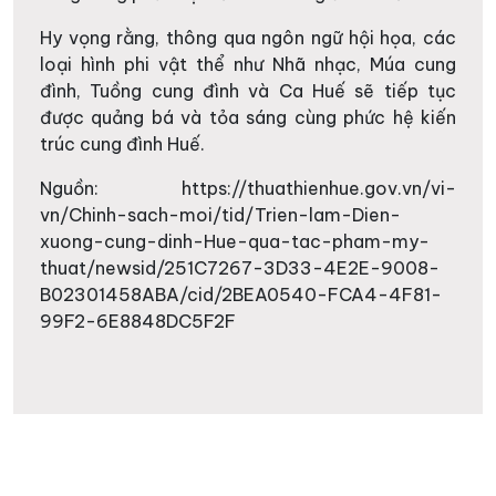
Hy vọng rằng, thông qua ngôn ngữ hội họa, các
loại hình phi vật thể như Nhã nhạc, Múa cung
đình, Tuồng cung đình và Ca Huế sẽ tiếp tục
được quảng bá và tỏa sáng cùng phức hệ kiến
trúc cung đình Huế.
Nguồn: https://thuathienhue.gov.vn/vi-
vn/Chinh-sach-moi/tid/Trien-lam-Dien-
xuong-cung-dinh-Hue-qua-tac-pham-my-
thuat/newsid/251C7267-3D33-4E2E-9008-
B02301458ABA/cid/2BEA0540-FCA4-4F81-
99F2-6E8848DC5F2F