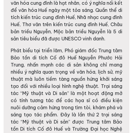
văn hóa cung đình là hạt nhân, có ý nghĩa nối kết
để văn hóa Huế ngày một tỏa sáng. Quần thể di
tích kiến trúc cung đình Huế, Nhã nhạc cung đình
Huế, Thơ văn trên kiến trúc cung đình Huế, Châu
bản triều Nguyễn, Mộc bản triều Nguyễn là 5 di
sản tiêu biểu đã được UNESCO vinh danh.
Phát biểu tại triển lãm, Phó giám đốc Trung tâm
Bảo tồn di tích Cố đô Huế Nguyễn Phước Hải
Trung, nhấn mạnh các di sản không chỉ mang
nhiều ý nghĩa quan trọng về văn hóa, lịch sử, mỹ
thuật mà luôn tiềm tàng nguồn hứng khởi sáng
tạo đối với nhiều loại hình nghệ thuật. Trại sáng
tác “Mỹ thuật và Di sản” là một hoạt động mở
có tính tương tác để các họa sĩ có điều kiện
nuôi dưỡng cảm hứng trong tìm tòi, khám phá và
sáng tạo tác phẩm. Đây là lần thứ 2 trại sáng
tác “Mỹ thuật và Di sản” được Trung tâm Bảo
tồn Di tích Cố đô Huế và Trường Đại học Nghệ