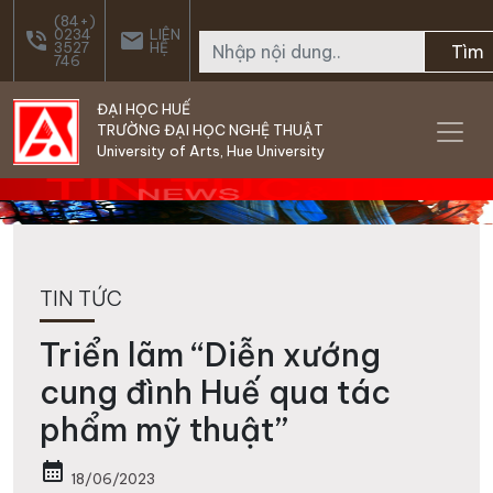
Skip to main content
(84+)
0234
LIÊN
phone_in_talk
email
3527
HỆ
Tìm
746
ĐẠI HỌC HUẾ
TRƯỜNG ĐẠI HỌC NGHỆ THUẬT
University of Arts, Hue University
TIN TỨC
Triển lãm “Diễn xướng
cung đình Huế qua tác
phẩm mỹ thuật”
calendar_month
18/06/2023