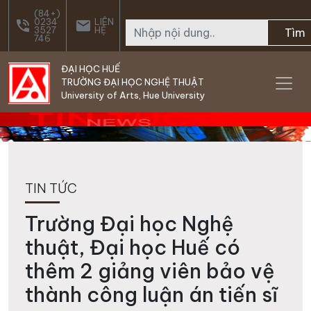
Skip to main content
(84+)
0234
LIÊN
phone_in_talk
email
3527
HỆ
Tìm
746
ĐẠI HỌC HUẾ
TRƯỜNG ĐẠI HỌC NGHỆ THUẬT
University of Arts, Hue University
TIN TỨC
Trường Đại học Nghệ
thuật, Đại học Huế có
thêm 2 giảng viên bảo vệ
thành công luận án tiến sĩ