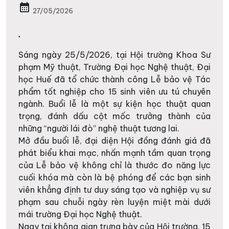
calendar_month
27/05/2026
.
Sáng ngày 25/5/2026, tại Hội trường Khoa Sư
phạm Mỹ thuật, Trường Đại học Nghệ thuật, Đại
học Huế đã tổ chức thành công Lễ bảo vệ Tác
phẩm tốt nghiệp cho 15 sinh viên ưu tú chuyên
ngành. Buổi lễ là một sự kiện học thuật quan
trọng, đánh dấu cột mốc trưởng thành của
những “người lái đò” nghệ thuật tương lai.
Mở đầu buổi lễ, đại diện Hội đồng đánh giá đã
phát biểu khai mạc, nhấn mạnh tầm quan trọng
của Lễ bảo vệ không chỉ là thước đo năng lực
cuối khóa mà còn là bệ phóng để các bạn sinh
viên khẳng định tư duy sáng tạo và nghiệp vụ sư
phạm sau chuỗi ngày rèn luyện miệt mài dưới
mái trường Đại học Nghệ thuật.
Ngay tại không gian trưng bày của Hội trường, 15