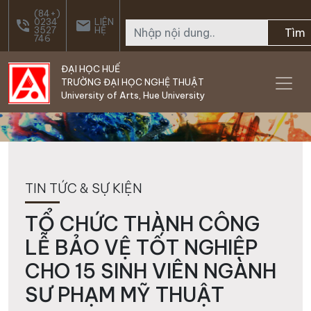
Skip to main content
(84+)
0234
LIÊN
phone_in_talk
email
3527
HỆ
Tìm
746
ĐẠI HỌC HUẾ
TRƯỜNG ĐẠI HỌC NGHỆ THUẬT
University of Arts, Hue University
TIN TỨC & SỰ KIỆN
TỔ CHỨC THÀNH CÔNG
LỄ BẢO VỆ TỐT NGHIỆP
CHO 15 SINH VIÊN NGÀNH
SƯ PHẠM MỸ THUẬT