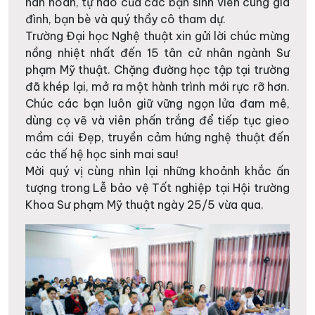
hân hoan, tự hào của các bạn sinh viên cùng gia
đình, bạn bè và quý thầy cô tham dự.
Trường Đại học Nghệ thuật xin gửi lời chúc mừng
nồng nhiệt nhất đến 15 tân cử nhân ngành Sư
phạm Mỹ thuật. Chặng đường học tập tại trường
đã khép lại, mở ra một hành trình mới rực rỡ hơn.
Chúc các bạn luôn giữ vững ngọn lửa đam mê,
dùng cọ vẽ và viên phấn trắng để tiếp tục gieo
mầm cái Đẹp, truyền cảm hứng nghệ thuật đến
các thế hệ học sinh mai sau!
Mời quý vị cùng nhìn lại những khoảnh khắc ấn
tượng trong Lễ bảo vệ Tốt nghiệp tại Hội trường
Khoa Sư phạm Mỹ thuật ngày 25/5 vừa qua.